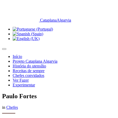
CataplanaAlgarvia
Início
Projeto Cataplana Algarvia
História do utensílio
Receitas de sempre
Chefes convidados
Ver Fazer
Experimentar
Paulo Fortes
in
Chefes