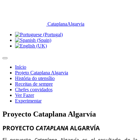
CataplanaAlgarvia
Início
Projeto Cataplana Algarvia
História do utensílio
Receitas de sempre
Chefes convidados
Ver Fazer
Experimentar
Proyecto Cataplana Algarvía
PROYECTO
CATAPLANA
ALGARVÍA
El proyecto
Cataplana
Algarvía es el resultado de la