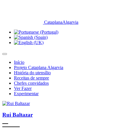
CataplanaAlgarvia
Início
Projeto Cataplana Algarvia
História do utensílio
Receitas de sempre
Chefes convidados
Ver Fazer
Experimentar
Rui Baltazar