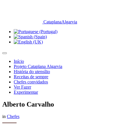
CataplanaAlgarvia
Início
Projeto Cataplana Algarvia
História do utensílio
Receitas de sempre
Chefes convidados
Ver Fazer
Experimentar
Alberto Carvalho
in
Chefes