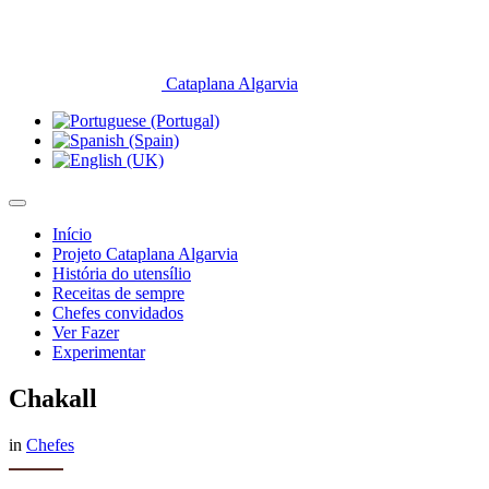
Cataplana Algarvia
Início
Projeto Cataplana Algarvia
História do utensílio
Receitas de sempre
Chefes convidados
Ver Fazer
Experimentar
Chakall
in
Chefes