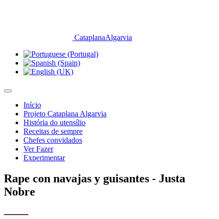
CataplanaAlgarvia
Início
Projeto Cataplana Algarvia
História do utensílio
Receitas de sempre
Chefes convidados
Ver Fazer
Experimentar
Rape con navajas y guisantes - Justa
Nobre