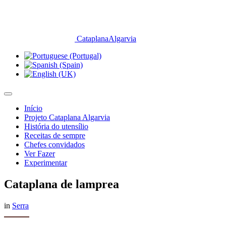
CataplanaAlgarvia
Início
Projeto Cataplana Algarvia
História do utensílio
Receitas de sempre
Chefes convidados
Ver Fazer
Experimentar
Cataplana de lamprea
in
Serra