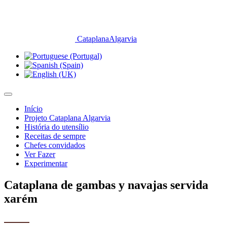
CataplanaAlgarvia
Início
Projeto Cataplana Algarvia
História do utensílio
Receitas de sempre
Chefes convidados
Ver Fazer
Experimentar
Cataplana de gambas y navajas servida
xarém