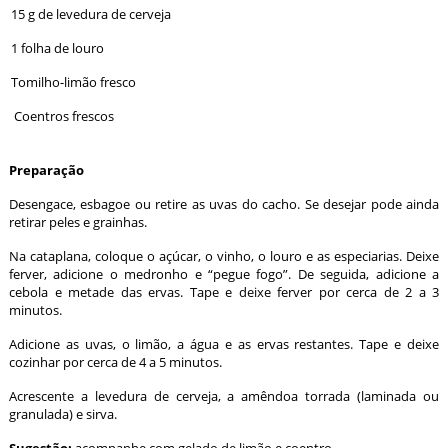
15 g de levedura de cerveja
1 folha de louro
Tomilho-limão fresco
Coentros frescos
Preparação
Desengace, esbagoe ou retire as uvas do cacho. Se desejar pode ainda
retirar peles e grainhas.
Na cataplana, coloque o açúcar, o vinho, o louro e as especiarias. Deixe
ferver, adicione o medronho e “pegue fogo”. De seguida, adicione a
cebola e metade das ervas. Tape e deixe ferver por cerca de 2 a 3
minutos.
Adicione as uvas, o limão, a água e as ervas restantes. Tape e deixe
cozinhar por cerca de 4 a 5 minutos.
Acrescente a levedura de cerveja, a amêndoa torrada (laminada ou
granulada) e sirva.
Sugestão:
acompanhe com gelado de limão e coentro.