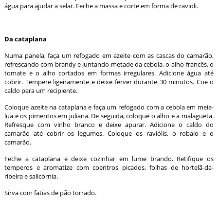
água para ajudar a selar. Feche a massa e corte em forma de ravioli.
Da cataplana
Numa panela, faça um refogado em azeite com as cascas do camarão,
refrescando com brandy e juntando metade da cebola, o alho-francês, o
tomate e o alho cortados em formas irregulares. Adicione água até
cobrir. Tempere ligeiramente e deixe ferver durante 30 minutos. Coe o
caldo para um recipiente.
Coloque azeite na cataplana e faça um refogado com a cebola em meia-
lua e os pimentos em juliana. De seguida, coloque o alho e a malagueta.
Refresque com vinho branco e deixe apurar. Adicione o caldo do
camarão até cobrir os legumes. Coloque os raviólis, o robalo e o
camarão.
Feche a cataplana e deixe cozinhar em lume brando. Retifique os
temperos e aromatize com coentros picados, folhas de hortelã-da-
ribeira e salicórnia.
Sirva com fatias de pão torrado.